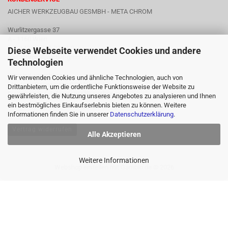
AICHER WERKZEUGBAU GESMBH - META CHROM
Wurlitzergasse 37
A - 1160 Wien
Tel: +43 (1) 486 23 91 0
Diese Webseite verwendet Cookies und andere
metachrom@aicher-gmbh.com
Technologien
Wir sind erreichbar:
Wir verwenden Cookies und ähnliche Technologien, auch von
Montag - Donnerstag 9:00 bis 16:00
Drittanbietern, um die ordentliche Funktionsweise der Website zu
Freitag nach telefonischer Vereinbarung
gewährleisten, die Nutzung unseres Angebotes zu analysieren und Ihnen
ein bestmögliches Einkaufserlebnis bieten zu können. Weitere
Informationen finden Sie in unserer
Datenschutzerklärung
.
Vertrag widerrufen
Alle Akzeptieren
Weitere Informationen
Webshop erstellen
mit Gambio.de © 2026