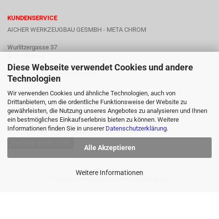
KUNDENSERVICE
AICHER WERKZEUGBAU GESMBH - META CHROM
Wurlitzergasse 37
A - 1160 Wien
Tel: +43 (1) 486 23 91 0
Diese Webseite verwendet Cookies und andere
metachrom@aicher-gmbh.com
Technologien
Wir sind erreichbar:
Wir verwenden Cookies und ähnliche Technologien, auch von
Montag - Donnerstag 9:00 bis 16:00
Drittanbietern, um die ordentliche Funktionsweise der Website zu
Freitag nach telefonischer Vereinbarung
gewährleisten, die Nutzung unseres Angebotes zu analysieren und Ihnen
ein bestmögliches Einkaufserlebnis bieten zu können. Weitere
Informationen finden Sie in unserer
Datenschutzerklärung
.
Vertrag widerrufen
Alle Akzeptieren
Weitere Informationen
Webshop erstellen
mit Gambio.de © 2026