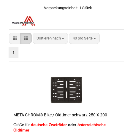
Verpackungseinheit: 1 Stück
Sortieren nach
pro Seite
Sortieren nach
40 pro Seite
1
META CHROM® Bike / Oldtimer schwarz 250 X 200
Größe für
deutsche Zweiräder
oder
österreichische
Oldtimer