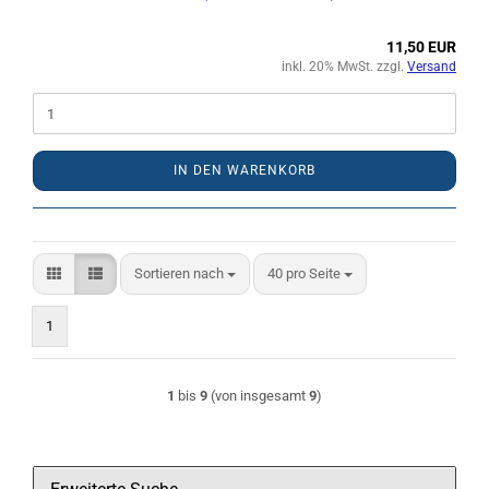
11,50 EUR
inkl. 20% MwSt. zzgl.
Versand
IN DEN WARENKORB
Sortieren nach
pro Seite
Sortieren nach
40 pro Seite
1
1
bis
9
(von insgesamt
9
)