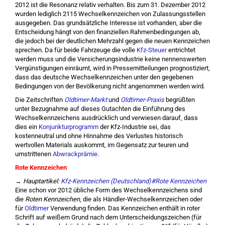
2012 ist die Resonanz relativ verhalten. Bis zum 31. Dezember 2012
wurden lediglich 2115 Wechselkennzeichen von Zulassungsstellen
ausgegeben. Das grundsätzliche Interesse ist vorhanden, aber die
Entscheidung hängt von den finanziellen Rahmenbedingungen ab,
die jedoch bei der deutlichen Mehrzahl gegen die neuen Kennzeichen
sprechen. Da für beide Fahrzeuge die volle
Kfz-Steuer
entrichtet
werden muss und die Versicherungsindustrie keine nennenswerten
Vergünstigungen einräumt, wird in Pressemitteilungen prognostiziert,
dass das deutsche Wechselkennzeichen unter den gegebenen
Bedingungen von der Bevölkerung nicht angenommen werden wird.
Die Zeitschriften
Oldtimer-Markt
und
Oldtimer-Praxis
begrüßten
unter Bezugnahme auf dieses Gutachten die Einführung des
Wechselkennzeichens ausdrücklich und verwiesen darauf, dass
dies ein
Konjunkturprogramm
der Kfz-Industrie sei, das
kostenneutral und ohne Hinnahme des Verlustes historisch
wertvollen Materials auskommt, im Gegensatz zur teuren und
umstrittenen
Abwrackprämie
.
Rote Kennzeichen
→
Hauptartikel:
Kfz-Kennzeichen (Deutschland)#Rote Kennzeichen
Eine schon vor 2012 übliche Form des Wechselkennzeichens sind
die
Roten Kennzeichen
, die als Händler-Wechselkennzeichen oder
für
Oldtimer
Verwendung finden. Das Kennzeichen enthält in roter
Schrift auf weißem Grund nach dem Unterscheidungszeichen (für