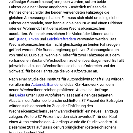
zulässiger Gesamtmasse) vergeben werden, sofern beide
Fahrzeuge einer Klasse angehören. Zusätzlich müssen die
Kennzeichenschilder der beiden verwendeten Fahrzeuge die
gleichen Abmessungen haben. Es muss sich nicht um die gleiche
Fahrzeugart handeln, man kann auch einen PKW und einen Oldtimer
oder ein Wohnmobil mit demselben Wechselkennzeichen
ausstatten. Wechselkennzeichen für Motorräder können auch
auf
Quads
,
Trikes
und
Leichtkrafträdern
verwendet werden. Das
Wechselkennzeichen darf nicht gleichzeitig an beiden Fahrzeugen
geführt werden. Die Bundesregierung geht von Zulassungskosten
von rund 65 Euro aus, wenn ein Halter für zwei Fahrzeuge aus dem
vorhandenen Bestand Wechselkennzeichen beantragen wird. Es fällt
(abweichend zu den Wechselkennzeichen in Österreich und der
Schweiz) für beide Fahrzeuge die volle Kfz-Steuer an.
Nach einer Studie des Instituts für Automobilwirtschaft (IFA) würden
vor allem der
Automobilhandel
und das Kfz-Handwerk von dem
neuen Wechselkennzeichen profitieren. Auch eine Umfrage
der
Dekra
unter 1800 Autofahrern lässt auf einen gesteigerten
Absatz in der Automobilbranche schließen. 37 Prozent der Befragten
würden sich demnach im Zuge der Einführung des
Wechselkennzeichens „sehr wahrscheinlich“ ein neues Fahrzeug
zulegen. Weitere 37 Prozent würden sich „eventuell“ für den Kauf
eines Autos entscheiden. Allerdings wurde die Studie vor dem 16.
Dezember 2011 auf Basis der ursprünglichen (österreichischen)
Version durchgeführt.