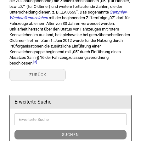
die Zulassungsbehörde) die Zahlenkombinationen „06“ (für Händler)
bzw. „07“ (für Oldtimer) und weitere fortlaufende Zahlen, die der
Unterscheidung dienen, z. B. „EA 0655“. Das sogenannte
Sammler-
Wechselkennzeichen
mit der beginnenden Ziffernfolge „07“ darf für
Fahrzeuge ab einem Alter von 30 Jahren verwendet werden.
Unklarheit herrscht über den Status von Fahrzeugen mit rotem
Kennzeichen im Ausland, beispielsweise bei grenzüberschreitenden
Oldtimer-Treffen. Zum 1. Juni 2012 wurde für die Nutzung durch
Prüforganisationen die zusätzliche Einführung einer
Kennzeichengruppe beginnend mit „05“ durch Einführung eines
Absatzes 3a in § 16 der Fahrzeugzulassungsverordnung
[5]
beschlossen.
ZURÜCK
Erweiterte Suche
Erweiterte
Suche
SUCHEN