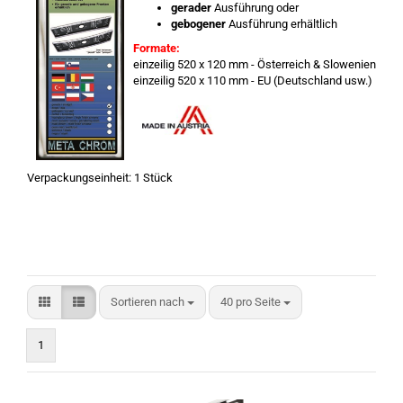
gerader
Ausführung oder
gebogener
Ausführung erhältlich
Formate:
einzeilig​ 520 x 120 mm - Österreich & Slowenien
einzeilig 520 x 110 mm - EU (Deutschland usw.)
Verpackungseinheit: 1 Stück ​
Sortieren nach
pro Seite
Sortieren nach
40 pro Seite
1