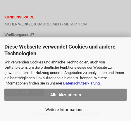
KUNDENSERVICE
AICHER WERKZEUGBAU GESMBH - META CHROM
Wurlitzergasse 37
A - 1160 Wien
Tel: +43 (1) 486 23 91 0
Diese Webseite verwendet Cookies und andere
metachrom@aicher-gmbh.com
Technologien
Wir sind erreichbar:
Wir verwenden Cookies und ähnliche Technologien, auch von
Montag - Donnerstag 9:00 bis 16:00
Drittanbietern, um die ordentliche Funktionsweise der Website zu
Freitag nach telefonischer Vereinbarung
gewährleisten, die Nutzung unseres Angebotes zu analysieren und Ihnen
ein bestmögliches Einkaufserlebnis bieten zu können. Weitere
Informationen finden Sie in unserer
Datenschutzerklärung
.
Vertrag widerrufen
Alle Akzeptieren
Weitere Informationen
Webshop erstellen
mit Gambio.de © 2026