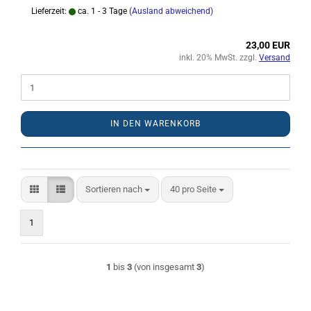
Lieferzeit:
ca. 1 - 3 Tage
(Ausland abweichend)
23,00 EUR
inkl. 20% MwSt. zzgl.
Versand
IN DEN WARENKORB
Sortieren nach
pro Seite
Sortieren nach
40 pro Seite
1
1
bis
3
(von insgesamt
3
)