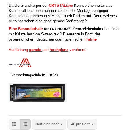
Da die Grundkörper der
CRYSTAL
line
Kennzeichenhalter aus
Kunststoff bestehen nehmen sie bei der Montage, entgegen
Kennzeichenrahmen aus Metall, auch Radien auf. Denn welches
Auto hat schon eine ganz gerade Stoßstange?
®
Eine Besonderheit:
META CHROM
Kennzeichenhalter bestückt
®
mit
Kristallen von Swarovski
Elements
in Form der
österreichichen, deutschen oder italienischen
Fahne
.
Ausführung
gerade
und
hochglanz
verchromt.
Verpackungseinheit: 1 Stück
Sortieren nach
pro Seite
Sortieren nach
40 pro Seite