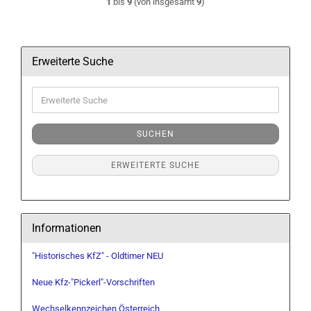
1
bis
9
(von insgesamt
9
)
Erweiterte Suche
Erweiterte
Suche
SUCHEN
ERWEITERTE SUCHE
Informationen
"Historisches KfZ" - Oldtimer NEU
Neue Kfz-"Pickerl"-Vorschriften
Wechselkennzeichen Österreich