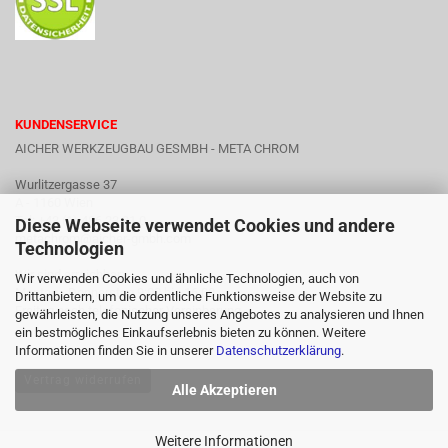
KUNDENSERVICE
AICHER WERKZEUGBAU GESMBH - META CHROM
Wurlitzergasse 37
A - 1160 Wien
Tel: +43 (1) 486 23 91 0
Diese Webseite verwendet Cookies und andere
metachrom@aicher-gmbh.com
Technologien
Wir sind erreichbar:
Wir verwenden Cookies und ähnliche Technologien, auch von
Montag - Donnerstag 9:00 bis 16:00
Drittanbietern, um die ordentliche Funktionsweise der Website zu
Freitag nach telefonischer Vereinbarung
gewährleisten, die Nutzung unseres Angebotes zu analysieren und Ihnen
ein bestmögliches Einkaufserlebnis bieten zu können. Weitere
Informationen finden Sie in unserer
Datenschutzerklärung
.
Vertrag widerrufen
Alle Akzeptieren
Weitere Informationen