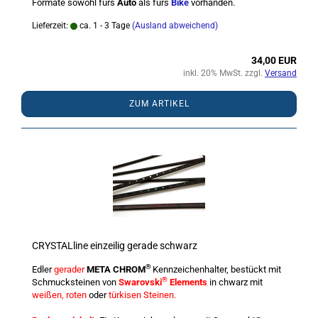
Formate sowohl fürs
Auto
als fürs
Bike
vorhanden.
Lieferzeit:
ca. 1 - 3 Tage
(Ausland abweichend)
34,00 EUR
inkl. 20% MwSt. zzgl.
Versand
ZUM ARTIKEL
CRYSTALline einzeilig gerade schwarz
®
Edler
gerader
META CHROM
Kennzeichenhalter, bestückt mit
®
Schmucksteinen von
Swarovski
Elements
in chwarz mit
weißen, roten
oder
türkisen Steinen.