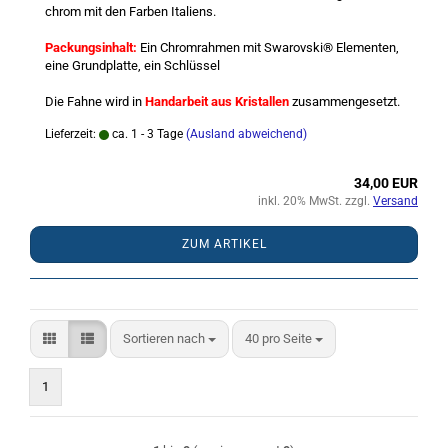
chrom mit den Farben Italiens.
Packungsinhalt:
Ein Chromrahmen mit Swarovski® Elementen,
eine Grundplatte, ein Schlüssel
Die Fahne wird in
Handarbeit aus Kristallen
zusammengesetzt.
Lieferzeit:
ca. 1 - 3 Tage
(Ausland abweichend)
34,00 EUR
inkl. 20% MwSt. zzgl.
Versand
ZUM ARTIKEL
Sortieren nach
pro Seite
Sortieren nach
40 pro Seite
1