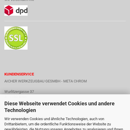
KUNDENSERVICE
AICHER WERKZEUGBAU GESMBH - META CHROM
Wurlitzergasse 37
A - 1160 Wien
Tel: +43 (1) 486 23 91 0
Diese Webseite verwendet Cookies und andere
metachrom@aicher-gmbh.com
Technologien
Wir sind erreichbar:
Wir verwenden Cookies und ähnliche Technologien, auch von
Montag - Donnerstag 9:00 bis 16:00
Drittanbietern, um die ordentliche Funktionsweise der Website zu
Freitag nach telefonischer Vereinbarung
gewährleisten, die Nutzung unseres Angebotes zu analysieren und Ihnen