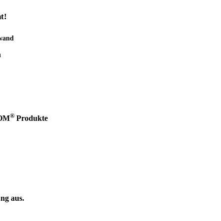
t!
fwand
h
®
ROM
Produkte
ung aus.